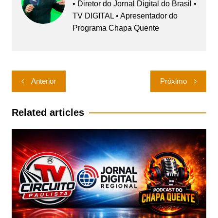
• Diretor do Jornal Digital do Brasil •
TV DIGITAL • Apresentador do
Programa Chapa Quente
Navegação
Anterior
Próximo
de
Post
Related articles