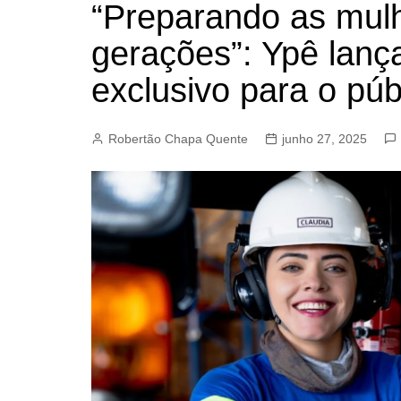
“Preparando as mul
BARRET
gerações”: Ypê lanç
CAMPIN
ESTIVA 
exclusivo para o púb
JAGUAR
JUNDIAÍ
Robertão Chapa Quente
junho 27, 2025
LIMEIRA
MOGI G
MOGI MI
PAULÍNI
PEDREI
RIBEIRÃ