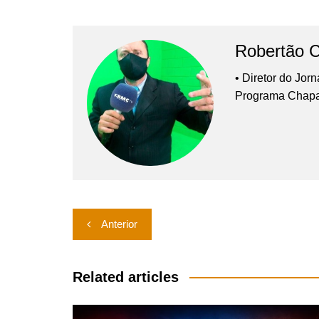
Robertão 
• Diretor do Jor
Programa Chap
Navegação
Anterior
de
Post
Related articles