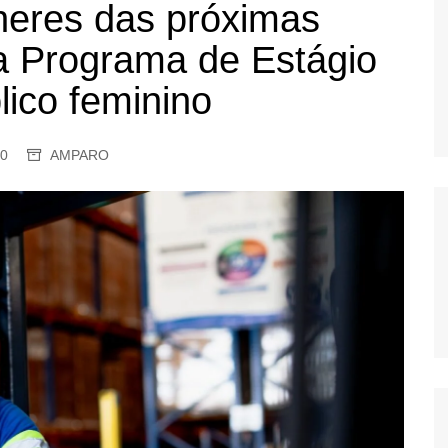
heres das próximas
OS
a Programa de Estágio
AS
GERBI
lico feminino
IÚNA
0
AMPARO
UAÇU
RIM
A
RA
O PRETO