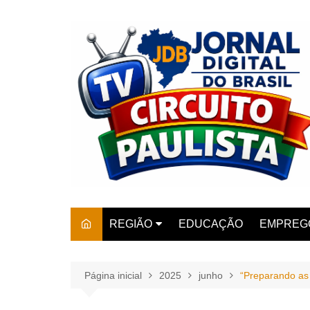
Ir
para
o
conteúdo
REGIÃO
EDUCAÇÃO
EMPREG
SÃO PAULO
ARARAS
AMPARO
Página inicial
2025
junho
“Preparando as 
AMERIC