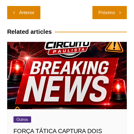
Navegação
Anterior
Próximo
de
Post
Related articles
Outros
FORÇA TÁTICA CAPTURA DOIS