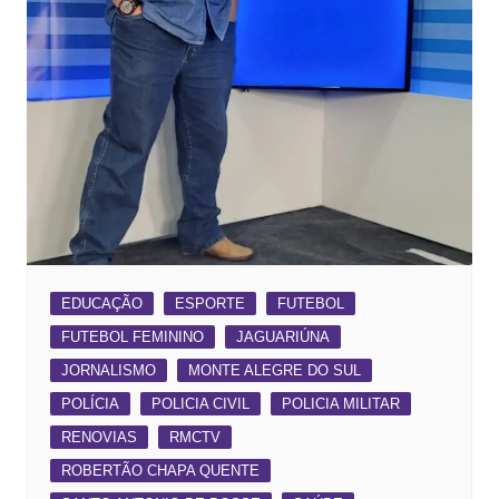
EDUCAÇÃO
ESPORTE
FUTEBOL
FUTEBOL FEMININO
JAGUARIÚNA
JORNALISMO
MONTE ALEGRE DO SUL
POLÍCIA
POLICIA CIVIL
POLICIA MILITAR
RENOVIAS
RMCTV
ROBERTÃO CHAPA QUENTE