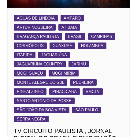
ÁGUAS DE LINDÓIA
AMPARO
ARTUR NOGUEIRA
ATIBAIA
BRAGANÇA PAULISTA
BRASIL
CAMPINAS
COSMÓPOLIS
GUAXUPÉ
HOLAMBRA
ITAPIRA
JAGUARIÚNA
JAGUARIÚNA COUNTRY
JARINU
MOGI GUAÇU
MOGI MIRIM
MONTE ALEGRE DO SUL
PEDREIRA
PINHALZINHO
PIRACICABA
RMCTV
SANTO ANTONIO DE POSSE
SÃO JOÃO DA BOA VISTA
SÃO PAULO
SERRA NEGRA
TV CIRCUITO PAULISTA , JORNAL