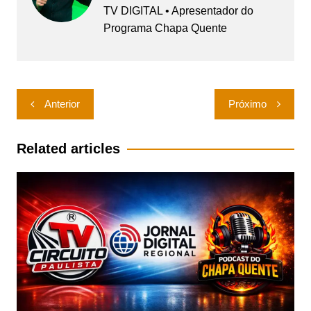
TV DIGITAL • Apresentador do
Programa Chapa Quente
Navegação
Anterior
Próximo
de
Post
Related articles