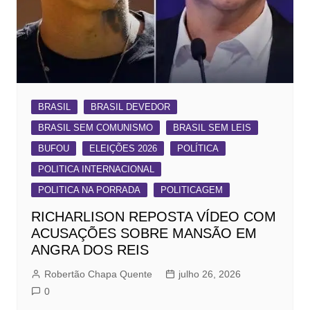
BRASIL
BRASIL DEVEDOR
BRASIL SEM COMUNISMO
BRASIL SEM LEIS
BUFOU
ELEIÇÕES 2026
POLÍTICA
POLITICA INTERNACIONAL
POLITICA NA PORRADA
POLITICAGEM
RICHARLISON REPOSTA VÍDEO COM
ACUSAÇÕES SOBRE MANSÃO EM
ANGRA DOS REIS
Robertão Chapa Quente
julho 26, 2026
0