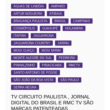
ÁGUAS DE LINDÓIA
AMPARO
ARTUR NOGUEIRA
ATIBAIA
BRAGANÇA PAULISTA
BRASIL
CAMPINAS
COSMÓPOLIS
GUAXUPÉ
HOLAMBRA
ITAPIRA
JAGUARIÚNA
JAGUARIÚNA COUNTRY
JARINU
MOGI GUAÇU
MOGI MIRIM
MONTE ALEGRE DO SUL
PEDREIRA
PINHALZINHO
PIRACICABA
RMCTV
SANTO ANTONIO DE POSSE
SÃO JOÃO DA BOA VISTA
SÃO PAULO
SERRA NEGRA
TV CIRCUITO PAULISTA , JORNAL
DIGITAL DO BRASIL E RMC TV SÃO
MARCAS PATENTEADAS .