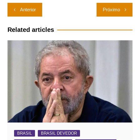
Navegação
Anterior
Próximo
de
Post
Related articles
BRASIL
BRASIL DEVEDOR