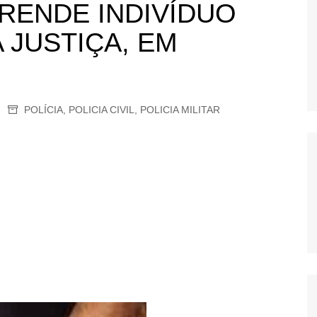
PRENDE INDIVÍDUO
OS
JUSTIÇA, EM
AS
GERBI
IÚNA
POLÍCIA
,
POLICIA CIVIL
,
POLICIA MILITAR
UAÇU
RIM
A
RA
O PRETO