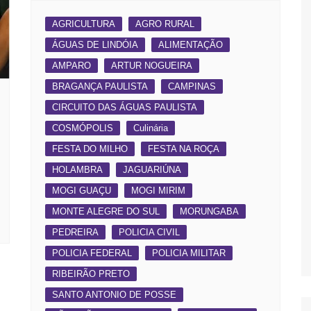
AGRICULTURA
AGRO RURAL
ÁGUAS DE LINDÓIA
ALIMENTAÇÃO
AMPARO
ARTUR NOGUEIRA
BRAGANÇA PAULISTA
CAMPINAS
CIRCUITO DAS ÁGUAS PAULISTA
COSMÓPOLIS
Culinária
FESTA DO MILHO
FESTA NA ROÇA
HOLAMBRA
JAGUARIÚNA
MOGI GUAÇU
MOGI MIRIM
MONTE ALEGRE DO SUL
MORUNGABA
PEDREIRA
POLICIA CIVIL
POLICIA FEDERAL
POLICIA MILITAR
RIBEIRÃO PRETO
SANTO ANTONIO DE POSSE