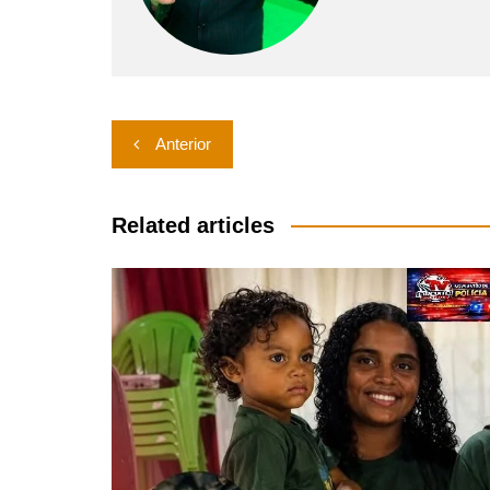
Navegação
Anterior
de
Post
Related articles