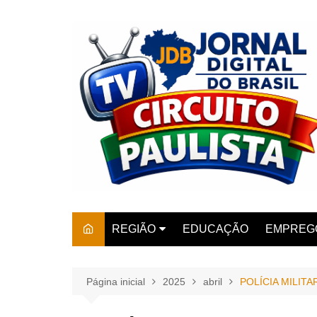
Ir
para
o
conteúdo
REGIÃO
EDUCAÇÃO
EMPREG
SÃO PAULO
ARARAS
AMPARO
Página inicial
2025
abril
POLÍCIA MILIT
AMERIC