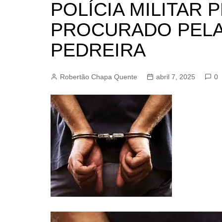
POLÍCIA MILITAR 
BARRET
PROCURADO PELA 
CAMPIN
ESTIVA 
PEDREIRA
JAGUAR
JUNDIAÍ
Robertão Chapa Quente
abril 7, 2025
0
LIMEIRA
MOGI G
MOGI MI
PAULÍNI
PEDREI
RIBEIRÃ