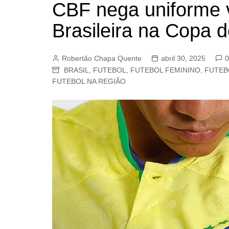
CBF nega uniforme 
BARRET
Brasileira na Copa 
CAMPIN
ESTIVA 
Robertão Chapa Quente
abril 30, 2025
JAGUAR
0
BRASIL
,
FUTEBOL
,
FUTEBOL FEMININO
,
FUTEB
JUNDIAÍ
FUTEBOL NA REGIÃO
LIMEIRA
MOGI G
MOGI MI
PAULÍNI
PEDREI
RIBEIRÃ