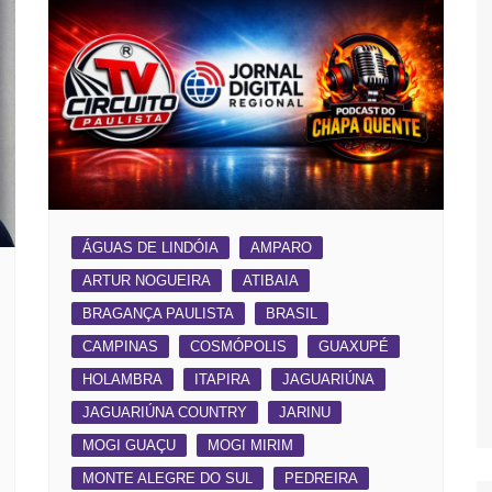
ÁGUAS DE LINDÓIA
AMPARO
ARTUR NOGUEIRA
ATIBAIA
BRAGANÇA PAULISTA
BRASIL
CAMPINAS
COSMÓPOLIS
GUAXUPÉ
HOLAMBRA
ITAPIRA
JAGUARIÚNA
JAGUARIÚNA COUNTRY
JARINU
MOGI GUAÇU
MOGI MIRIM
MONTE ALEGRE DO SUL
PEDREIRA