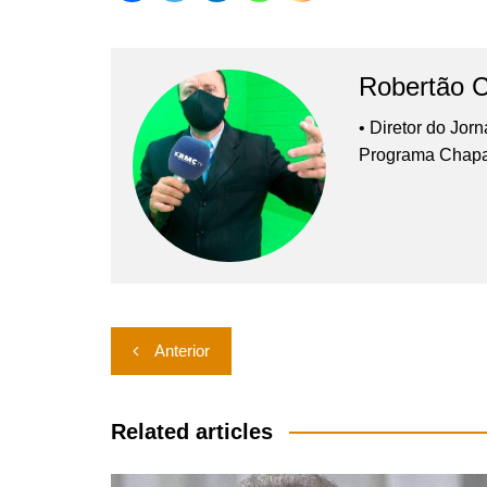
Robertão 
• Diretor do Jor
Programa Chap
Navegação
Anterior
de
Post
Related articles