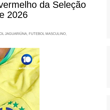
vermelho da Seleção
OS
de 2026
AS
GERBI
IÚNA
OL JAGUARIÚNA
,
FUTEBOL MASCULINO
,
UAÇU
RIM
A
RA
O PRETO