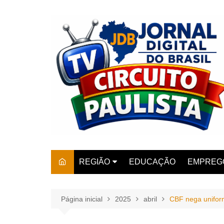
Ir
para
o
conteúdo
REGIÃO
EDUCAÇÃO
EMPREG
SÃO PAULO
ARARAS
AMPARO
Página inicial
2025
abril
CBF nega unifor
AMERIC