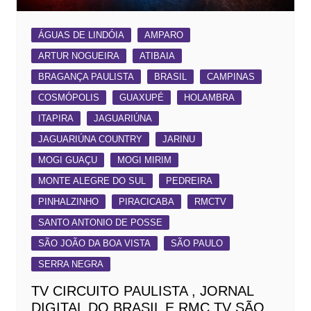
ÁGUAS DE LINDÓIA
AMPARO
ARTUR NOGUEIRA
ATIBAIA
BRAGANÇA PAULISTA
BRASIL
CAMPINAS
COSMÓPOLIS
GUAXUPÉ
HOLAMBRA
ITAPIRA
JAGUARIÚNA
JAGUARIÚNA COUNTRY
JARINU
MOGI GUAÇU
MOGI MIRIM
MONTE ALEGRE DO SUL
PEDREIRA
PINHALZINHO
PIRACICABA
RMCTV
SANTO ANTONIO DE POSSE
SÃO JOÃO DA BOA VISTA
SÃO PAULO
SERRA NEGRA
TV CIRCUITO PAULISTA , JORNAL
DIGITAL DO BRASIL E RMC TV SÃO