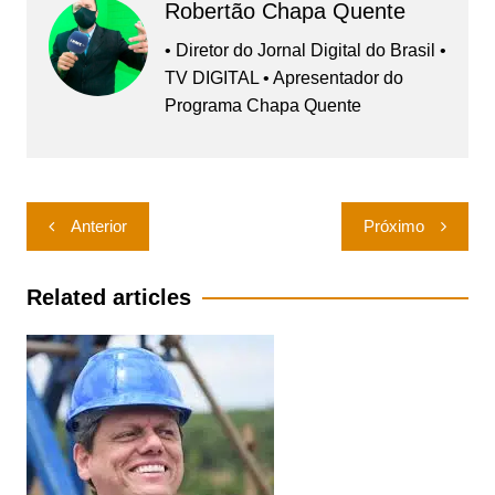
Robertão Chapa Quente
• Diretor do Jornal Digital do Brasil •
TV DIGITAL • Apresentador do
Programa Chapa Quente
Navegação
Anterior
Próximo
de
Post
Related articles