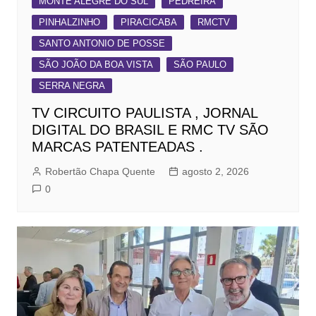
MONTE ALEGRE DO SUL
PEDREIRA
PINHALZINHO
PIRACICABA
RMCTV
SANTO ANTONIO DE POSSE
SÃO JOÃO DA BOA VISTA
SÃO PAULO
SERRA NEGRA
TV CIRCUITO PAULISTA , JORNAL
DIGITAL DO BRASIL E RMC TV SÃO
MARCAS PATENTEADAS .
Robertão Chapa Quente
agosto 2, 2026
0