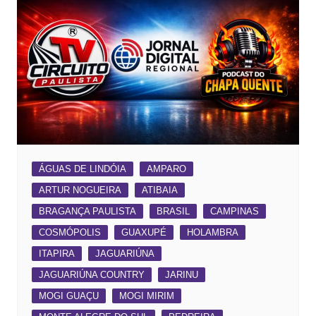
ÁGUAS DE LINDÓIA
AMPARO
ARTUR NOGUEIRA
ATIBAIA
BRAGANÇA PAULISTA
BRASIL
CAMPINAS
COSMÓPOLIS
GUAXUPÉ
HOLAMBRA
ITAPIRA
JAGUARIÚNA
JAGUARIÚNA COUNTRY
JARINU
MOGI GUAÇU
MOGI MIRIM