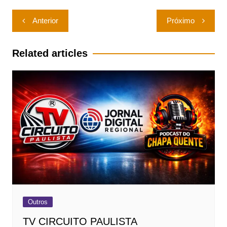
Navegação
Anterior
Próximo
de
Post
Related articles
Outros
TV CIRCUITO PAULISTA