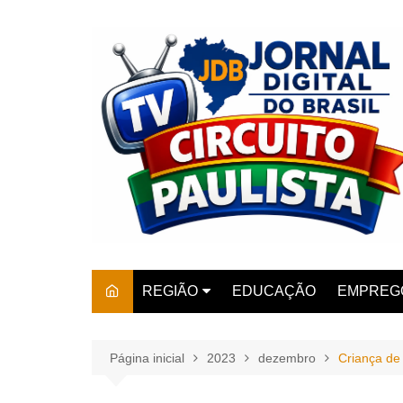
Ir
para
o
conteúdo
REGIÃO
EDUCAÇÃO
EMPREG
SÃO PAULO
ARARAS
AMPARO
Página inicial
2023
dezembro
Criança de
AMERIC