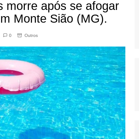
s morre após se afogar
OS
 em Monte Sião (MG).
AS
GERBI
IÚNA
0
Outros
UAÇU
RIM
A
RA
O PRETO