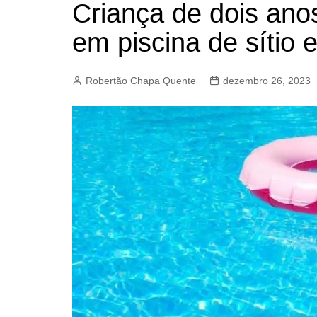
Criança de dois ano
BARRET
em piscina de sítio
CAMPIN
ESTIVA 
Robertão Chapa Quente
dezembro 26, 2023
JAGUAR
JUNDIAÍ
LIMEIRA
MOGI G
MOGI MI
PAULÍNI
PEDREI
RIBEIRÃ