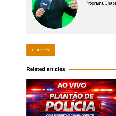
Programa Chap
Navegação
Anterior
de
Post
Related articles