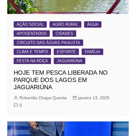
AÇÃO SOCIAL
AGRO RURAL
ÁGUA
APOSENTADOS
CIDADES
CIRCUITO DAS ÁGUAS PAULISTA
CLIMA E TEMPO
ESPORTE
FAMÍLIA
FESTA NA ROÇA
JAGUARIÚNA
HOJE TEM PESCA LIBERADA NO
PARQUE DOS LAGOS EM
JAGUARIÚNA
Robertão Chapa Quente
janeiro 13, 2025
0