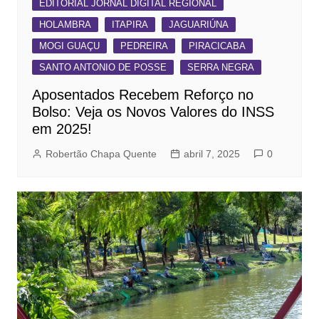
EDITORIAL JORNAL DIGITAL REGIONAL
HOLAMBRA
ITAPIRA
JAGUARIÚNA
MOGI GUAÇU
PEDREIRA
PIRACICABA
SANTO ANTONIO DE POSSE
SERRA NEGRA
Aposentados Recebem Reforço no
Bolso: Veja os Novos Valores do INSS
em 2025!
Robertão Chapa Quente
abril 7, 2025
0