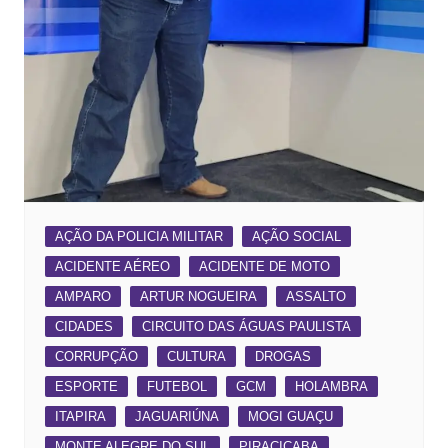
AÇÃO DA POLICIA MILITAR
AÇÃO SOCIAL
ACIDENTE AÉREO
ACIDENTE DE MOTO
AMPARO
ARTUR NOGUEIRA
ASSALTO
CIDADES
CIRCUITO DAS ÁGUAS PAULISTA
CORRUPÇÃO
CULTURA
DROGAS
ESPORTE
FUTEBOL
GCM
HOLAMBRA
ITAPIRA
JAGUARIÚNA
MOGI GUAÇU
MONTE ALEGRE DO SUL
PIRACICABA