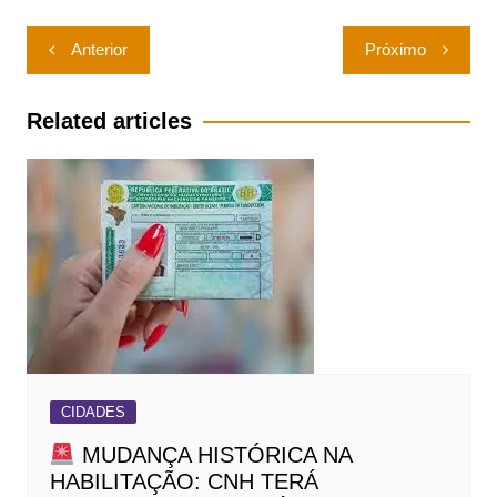
Navegação
Anterior
Próximo
de
Post
Related articles
CIDADES
MUDANÇA HISTÓRICA NA
HABILITAÇÃO: CNH TERÁ