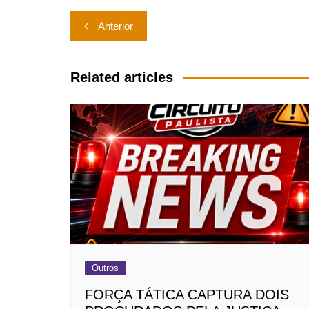
Navegação
Anterior
de
Post
Related articles
Outros
FORÇA TÁTICA CAPTURA DOIS