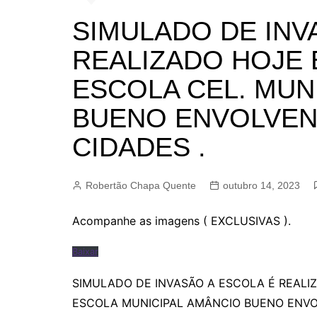
BARRET
SIMULADO DE INV
CAMPIN
REALIZADO HOJE 
ESTIVA 
ESCOLA CEL. MUN
JAGUAR
JUNDIAÍ
BUENO ENVOLVEN
LIMEIRA
CIDADES .
MOGI G
MOGI MI
Robertão Chapa Quente
outubro 14, 2023
PAULÍNI
Acompanhe as imagens ( EXCLUSIVAS ).
PEDREI
RIBEIRÃ
Baixar
SIMULADO DE INVASÃO A ESCOLA É REALI
ESCOLA MUNICIPAL AMÂNCIO BUENO ENVO