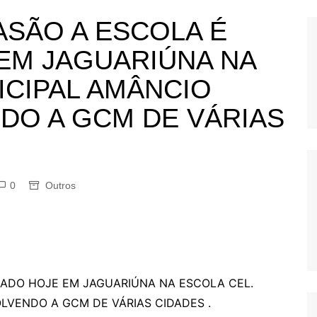
OS
ASÃO A ESCOLA É
AS
EM JAGUARIÚNA NA
GERBI
ICIPAL AMÂNCIO
IÚNA
DO A GCM DE VÁRIAS
UAÇU
RIM
0
Outros
A
RA
O PRETO
ZADO HOJE EM JAGUARIÚNA NA ESCOLA CEL.
LVENDO A GCM DE VÁRIAS CIDADES .