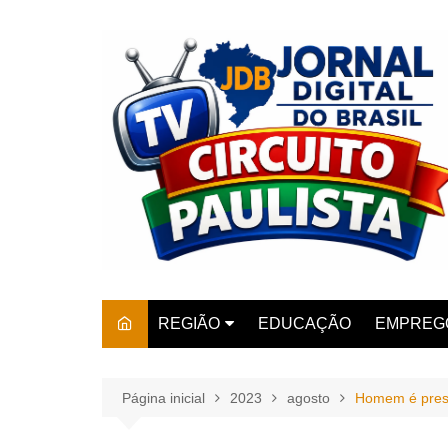
Ir
para
o
conteúdo
REGIÃO
EDUCAÇÃO
EMPREG
SÃO PAULO
ARARAS
AMPARO
Página inicial
2023
agosto
Homem é preso
AMERIC