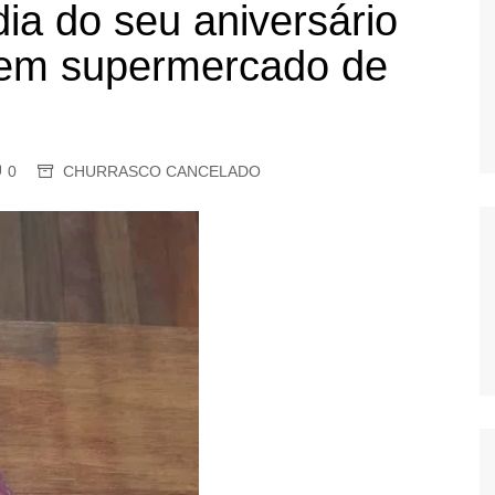
a do seu aniversário
OS
a em supermercado de
AS
GERBI
IÚNA
0
CHURRASCO CANCELADO
UAÇU
RIM
A
RA
O PRETO