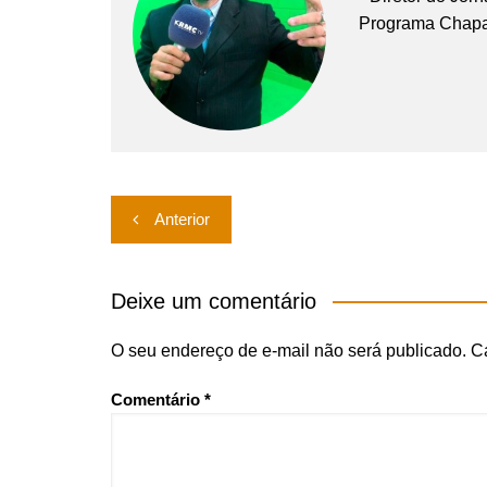
Programa Chap
Navegação
Anterior
de
Post
Deixe um comentário
O seu endereço de e-mail não será publicado.
C
Comentário
*