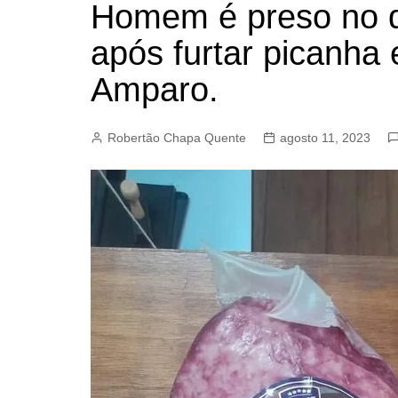
Homem é preso no di
BARRET
após furtar picanh
CAMPIN
ESTIVA 
Amparo.
JAGUAR
JUNDIAÍ
Robertão Chapa Quente
agosto 11, 2023
LIMEIRA
MOGI G
MOGI MI
PAULÍNI
PEDREI
RIBEIRÃ