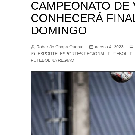
CAMPEONATO DE
BARRET
CONHECERÁ FINA
CAMPIN
ESTIVA 
DOMINGO
JAGUAR
JUNDIAÍ
Robertão Chapa Quente
agosto 4, 2023
ESPORTE
,
ESPORTES REGIONAL
,
FUTEBOL
,
F
LIMEIRA
FUTEBOL NA REGIÃO
MOGI G
MOGI MI
PAULÍNI
PEDREI
RIBEIRÃ