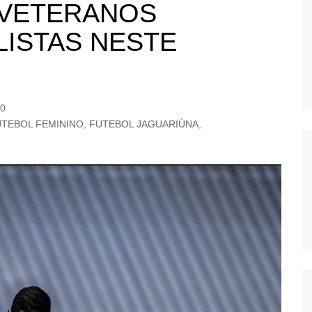
 VETERANOS
OS
LISTAS NESTE
AS
GERBI
IÚNA
0
UTEBOL FEMININO
,
FUTEBOL JAGUARIÚNA
,
UAÇU
RIM
A
RA
O PRETO