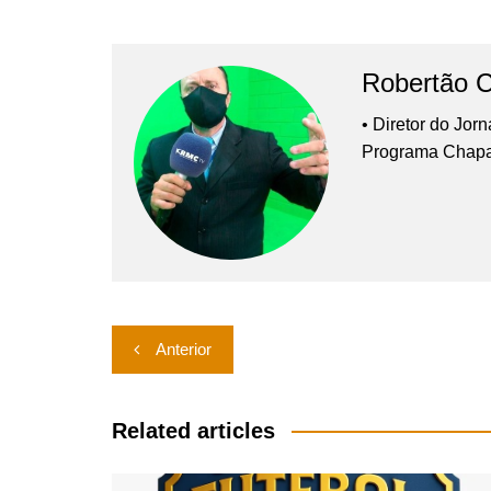
Robertão 
• Diretor do Jor
Programa Chap
Navegação
Anterior
de
Post
Related articles