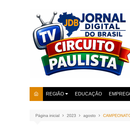
Ir
para
o
conteúdo
REGIÃO
EDUCAÇÃO
EMPREG
SÃO PAULO
ARARAS
AMPARO
Página inicial
2023
agosto
CAMPEONATO
AMERIC