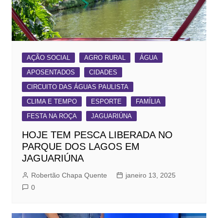
AÇÃO SOCIAL
AGRO RURAL
ÁGUA
APOSENTADOS
CIDADES
CIRCUITO DAS ÁGUAS PAULISTA
CLIMA E TEMPO
ESPORTE
FAMÍLIA
FESTA NA ROÇA
JAGUARIÚNA
HOJE TEM PESCA LIBERADA NO
PARQUE DOS LAGOS EM
JAGUARIÚNA
Robertão Chapa Quente
janeiro 13, 2025
0