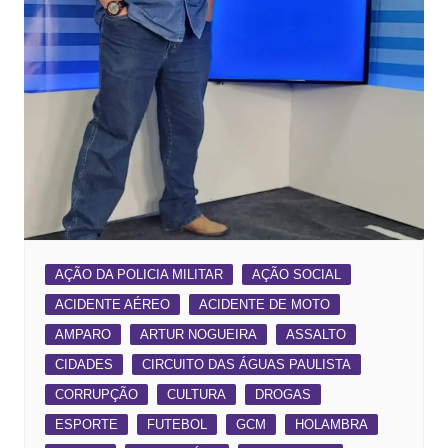
AÇÃO DA POLICIA MILITAR
AÇÃO SOCIAL
ACIDENTE AÉREO
ACIDENTE DE MOTO
AMPARO
ARTUR NOGUEIRA
ASSALTO
CIDADES
CIRCUITO DAS ÁGUAS PAULISTA
CORRUPÇÃO
CULTURA
DROGAS
ESPORTE
FUTEBOL
GCM
HOLAMBRA