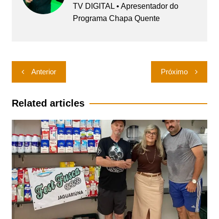
TV DIGITAL • Apresentador do
Programa Chapa Quente
Navegação
Anterior
Próximo
de
Post
Related articles