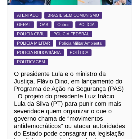
ATENTADO
BRASIL SEM COMUNISMO
GERAL
OAB
Outros
POLÍCIA
POLICIA CIVIL
POLICIA FEDERAL
POLICIA MILITAR
Polícia Militar Ambiental
POLICIA RODOVIIÁRIA
POLÍTICA
POLITICAGEM
O presidente Lula e o ministro da
Justiça, Flávio Dino, em lançamento do
Programa de Ação na Segurança (PAS)
. O projeto do presidente Luiz Inácio
Lula da Silva (PT) para punir com mais
severidade quem organizar o que o
governo chama de “movimentos
antidemocráticos” ou atacar autoridades
do Estado pode consagrar na legislação