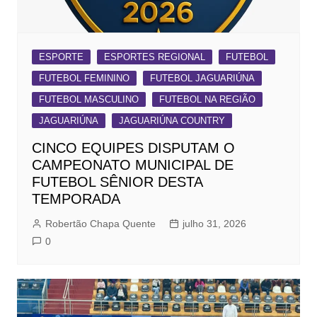
ESPORTE
ESPORTES REGIONAL
FUTEBOL
FUTEBOL FEMININO
FUTEBOL JAGUARIÚNA
FUTEBOL MASCULINO
FUTEBOL NA REGIÃO
JAGUARIÚNA
JAGUARIÚNA COUNTRY
CINCO EQUIPES DISPUTAM O
CAMPEONATO MUNICIPAL DE
FUTEBOL SÊNIOR DESTA
TEMPORADA
Robertão Chapa Quente
julho 31, 2026
0