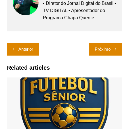
• Diretor do Jornal Digital do Brasil •
TV DIGITAL • Apresentador do
Programa Chapa Quente
Navegação
Anterior
Próximo
de
Post
Related articles