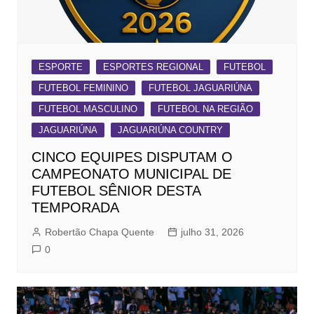
ESPORTE
ESPORTES REGIONAL
FUTEBOL
FUTEBOL FEMININO
FUTEBOL JAGUARIÚNA
FUTEBOL MASCULINO
FUTEBOL NA REGIÃO
JAGUARIÚNA
JAGUARIÚNA COUNTRY
CINCO EQUIPES DISPUTAM O
CAMPEONATO MUNICIPAL DE
FUTEBOL SÊNIOR DESTA
TEMPORADA
Robertão Chapa Quente
julho 31, 2026
0