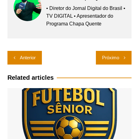
• Diretor do Jornal Digital do Brasil •
TV DIGITAL • Apresentador do
Programa Chapa Quente
Navegação
Anterior
Próximo
de
Post
Related articles