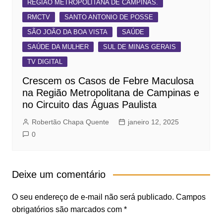
REGIÃO METROPOLITANA DE CAMPINAS.
RMCTV
SANTO ANTONIO DE POSSE
SÃO JOÃO DA BOA VISTA
SAÚDE
SAÚDE DA MULHER
SUL DE MINAS GERAIS
TV DIGITAL
Crescem os Casos de Febre Maculosa
na Região Metropolitana de Campinas e
no Circuito das Águas Paulista
Robertão Chapa Quente
janeiro 12, 2025
0
Deixe um comentário
O seu endereço de e-mail não será publicado.
Campos
obrigatórios são marcados com
*