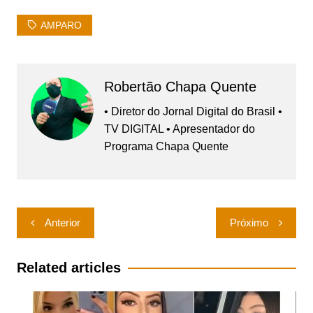
AMPARO
Robertão Chapa Quente
• Diretor do Jornal Digital do Brasil •
TV DIGITAL • Apresentador do
Programa Chapa Quente
Navegação
Anterior
Próximo
de
Post
Related articles