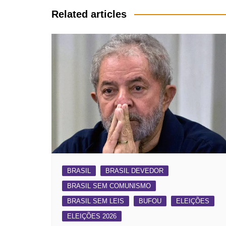
Post
Related articles
BRASIL
BRASIL DEVEDOR
BRASIL SEM COMUNISMO
BRASIL SEM LEIS
BUFOU
ELEIÇÕES
ELEIÇÕES 2026