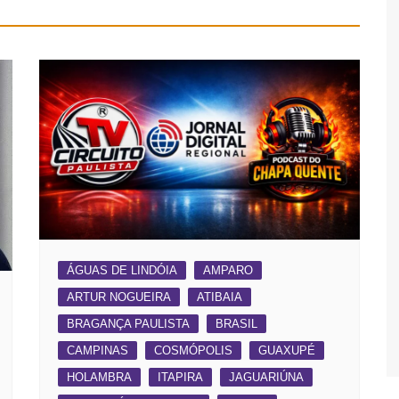
ÁGUAS DE LINDÓIA
AMPARO
ARTUR NOGUEIRA
ATIBAIA
BRAGANÇA PAULISTA
BRASIL
CAMPINAS
COSMÓPOLIS
GUAXUPÉ
HOLAMBRA
ITAPIRA
JAGUARIÚNA