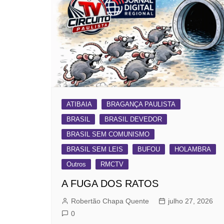
ATIBAIA
BRAGANÇA PAULISTA
BRASIL
BRASIL DEVEDOR
BRASIL SEM COMUNISMO
BRASIL SEM LEIS
BUFOU
HOLAMBRA
Outros
RMCTV
A FUGA DOS RATOS
Robertão Chapa Quente
julho 27, 2026
0