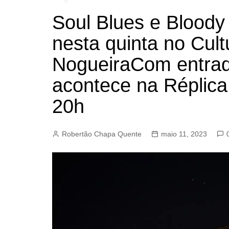
BARRET
Soul Blues e Bloody
CAMPIN
nesta quinta no Cul
ESTIVA 
NogueiraCom entrad
JAGUAR
JUNDIAÍ
acontece na Réplica
LIMEIRA
20h
MOGI G
MOGI MI
Robertão Chapa Quente
maio 11, 2023
PAULÍNI
PEDREI
RIBEIRÃ