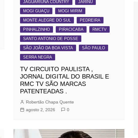
JAGUARIÚNA COUNTRY
JARINU
MOGI GUAÇU
MOGI MIRIM
MONTE ALEGRE DO SUL
PEDREIRA
PINHALZINHO
PIRACICABA
RMCTV
SANTO ANTONIO DE POSSE
SÃO JOÃO DA BOA VISTA
SÃO PAULO
SERRA NEGRA
TV CIRCUITO PAULISTA ,
JORNAL DIGITAL DO BRASIL E
RMC TV SÃO MARCAS
PATENTEADAS .
Robertão Chapa Quente
agosto 2, 2026
0