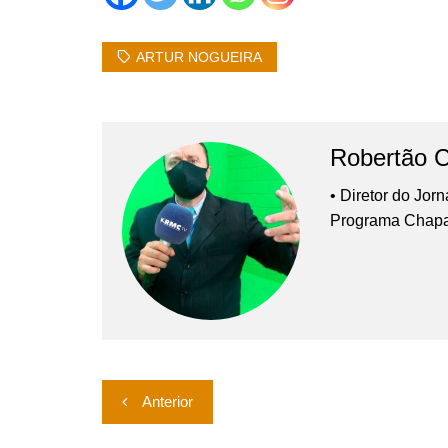
ARTUR NOGUEIRA
Robertão 
• Diretor do Jor
Programa Chap
Navegação
Anterior
de