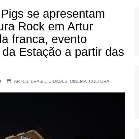
OS
 Pigs se apresentam
AS
tura Rock em Artur
GERBI
a franca, evento
IÚNA
 da Estação a partir das
UAÇU
RIM
0
ARTES
,
BRASIL
,
CIDADES
,
CINEMA
,
CULTURA
A
RA
O PRETO