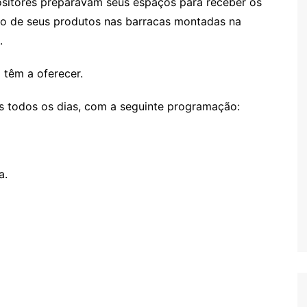
sitores preparavam seus espaços para receber os
ão de seus produtos nas barracas montadas na
.
 têm a oferecer.
s todos os dias, com a seguinte programação:
a.