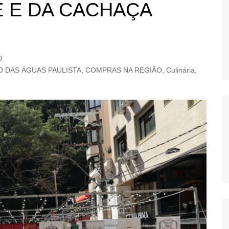
É E DA CACHAÇA
OS
AS
GERBI
IÚNA
0
O DAS ÁGUAS PAULISTA
,
COMPRAS NA REGIÃO
,
Culinária
,
UAÇU
RIM
A
RA
O PRETO