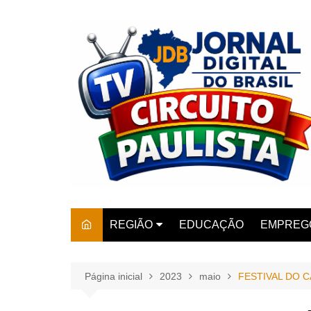
Ir
para
o
conteúdo
REGIÃO
EDUCAÇÃO
EMPREG
SÃO PAULO
ARARAS
AMPARO
Página inicial
2023
maio
FESTIVAL DO 
AMERIC