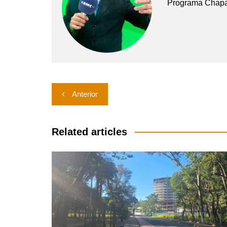
Programa Chap
Navegação
Anterior
de
Post
Related articles