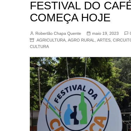
FESTIVAL DO CAF
BARRET
COMEÇA HOJE
CAMPIN
ESTIVA 
Robertão Chapa Quente
maio 19, 2023
JAGUAR
AGRICULTURA
,
AGRO RURAL
,
ARTES
,
CIRCUIT
JUNDIAÍ
CULTURA
LIMEIRA
MOGI G
MOGI MI
PAULÍNI
PEDREI
RIBEIRÃ