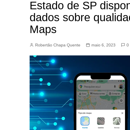
Estado de SP dispon
BARRET
dados sobre qualida
CAMPIN
ESTIVA 
Maps
JAGUAR
JUNDIAÍ
Robertão Chapa Quente
maio 6, 2023
0
LIMEIRA
MOGI G
MOGI MI
PAULÍNI
PEDREI
RIBEIRÃ