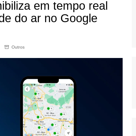
ibiliza em tempo real
OS
de do ar no Google
AS
GERBI
IÚNA
Outros
UAÇU
RIM
A
RA
O PRETO