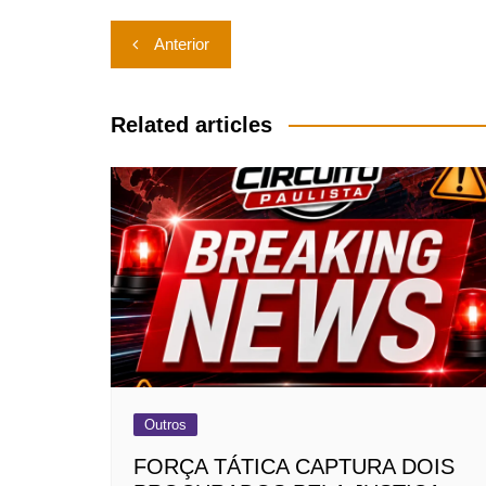
Navegação
Anterior
de
Post
Related articles
Outros
FORÇA TÁTICA CAPTURA DOIS