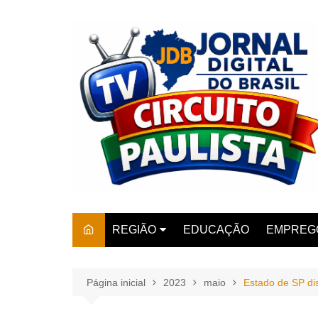
Ir
para
o
conteúdo
REGIÃO
EDUCAÇÃO
EMPREG
SÃO PAULO
ARARAS
AMPARO
Página inicial
2023
maio
Estado de SP di
AMERIC