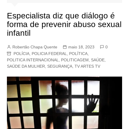
Especialista diz que diálogo é
forma de prevenir abuso sexual
infantil
Robertão Chapa Quente
maio 18, 2023
0
POLÍCIA
,
POLICIA FEDERAL
,
POLÍTICA
,
POLITICA INTERNACIONAL
,
POLITICAGEM
,
SAÚDE
,
SAÚDE DA MULHER
,
SEGURANÇA
,
TV ARTES TV