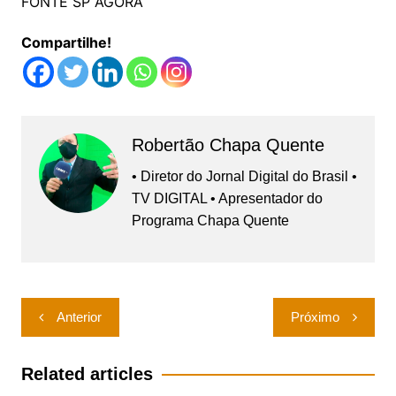
FONTE SP AGORA
Compartilhe!
Robertão Chapa Quente
• Diretor do Jornal Digital do Brasil •
TV DIGITAL • Apresentador do
Programa Chapa Quente
Navegação
Anterior
Próximo
de
Post
Related articles