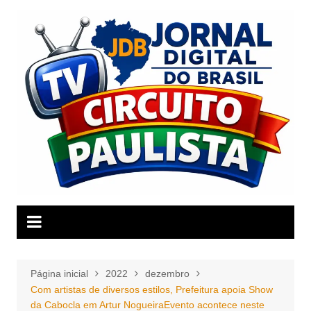
Ir
para
o
conteúdo
Página inicial
2022
dezembro
Com artistas de diversos estilos, Prefeitura apoia Show
da Cabocla em Artur NogueiraEvento acontece neste