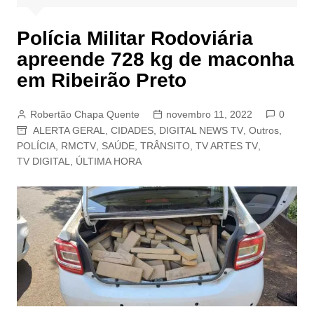
Polícia Militar Rodoviária
apreende 728 kg de maconha
em Ribeirão Preto
Robertão Chapa Quente
novembro 11, 2022
0
ALERTA GERAL
,
CIDADES
,
DIGITAL NEWS TV
,
Outros
,
POLÍCIA
,
RMCTV
,
SAÚDE
,
TRÂNSITO
,
TV ARTES TV
,
TV DIGITAL
,
ÚLTIMA HORA