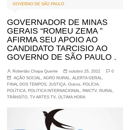
GOVERNO DE SÃO PAULO .
GOVERNADOR DE MINAS
GERAIS “ROMEU ZEMA ”
AFIRMA SEU APOIO AO
CANDIDATO TARCISIO AO
GOVERNO DE SÃO PAULO .
Robertão Chapa Quente
outubro 25, 2022
0
AÇÃO SOCIAL
,
AGRO RURAL
,
ALERTA GERAL
,
FINAL DOS TEMPOS
,
JUSTIÇA
,
Outros
,
POLÍCIA
,
POLÍTICA
,
POLITICA INTERNACIONAL
,
RMCTV
,
RURAL
,
TRÂNSITO
,
TV ARTES TV
,
ÚLTIMA HORA