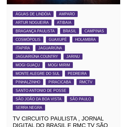
ÁGUAS DE LINDÓIA
AMPARO
ARTUR NOGUEIRA
ATIBAIA
BRAGANÇA PAULISTA
BRASIL
CAMPINAS
COSMÓPOLIS
GUAXUPÉ
HOLAMBRA
ITAPIRA
JAGUARIÚNA
JAGUARIÚNA COUNTRY
JARINU
MOGI GUAÇU
MOGI MIRIM
MONTE ALEGRE DO SUL
PEDREIRA
PINHALZINHO
PIRACICABA
RMCTV
SANTO ANTONIO DE POSSE
SÃO JOÃO DA BOA VISTA
SÃO PAULO
SERRA NEGRA
TV CIRCUITO PAULISTA , JORNAL
DIGITAL DO BRASIL E RMC TV SÃO