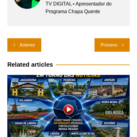
TV DIGITAL • Apresentador do
Programa Chapa Quente
Navegação
Anterior
Próximo
de
Post
Related articles