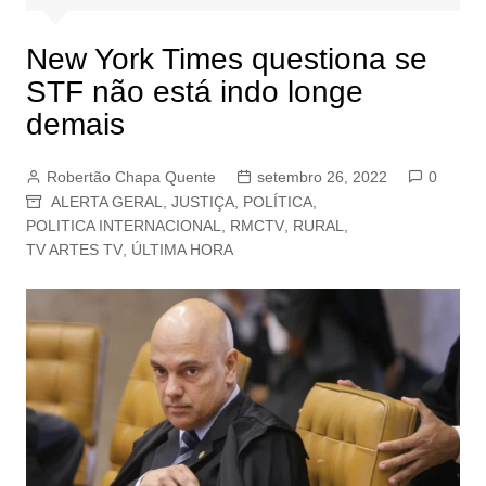
New York Times questiona se
STF não está indo longe
demais
Robertão Chapa Quente
setembro 26, 2022
0
ALERTA GERAL
,
JUSTIÇA
,
POLÍTICA
,
POLITICA INTERNACIONAL
,
RMCTV
,
RURAL
,
TV ARTES TV
,
ÚLTIMA HORA