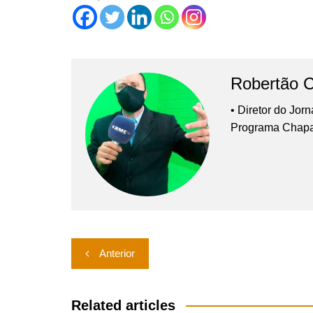
Robertão 
• Diretor do Jor
Programa Chap
Navegação
Anterior
de
Post
Related articles