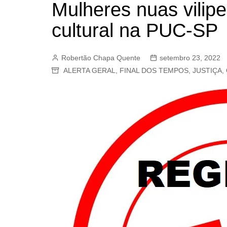
Mulheres nuas vilip
BARRET
cultural na PUC-SP
CAMPIN
ESTIVA 
Robertão Chapa Quente
setembro 23, 2022
JAGUAR
ALERTA GERAL
,
FINAL DOS TEMPOS
,
JUSTIÇA
,
JUNDIAÍ
LIMEIRA
MOGI G
MOGI MI
PAULÍNI
PEDREI
RIBEIRÃ