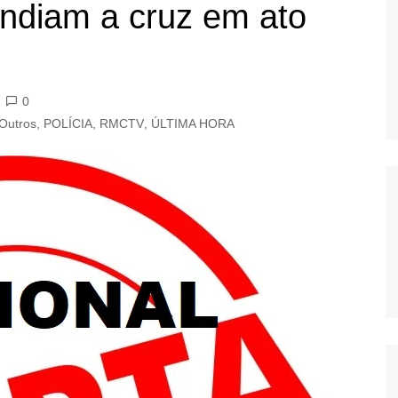
endiam a cruz em ato
OS
AS
GERBI
IÚNA
0
Outros
,
POLÍCIA
,
RMCTV
,
ÚLTIMA HORA
UAÇU
RIM
A
RA
O PRETO