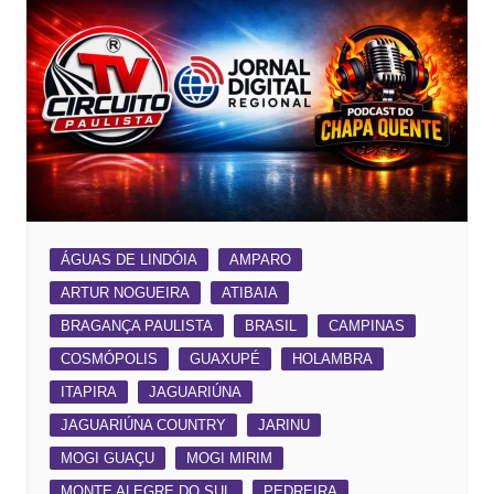
ÁGUAS DE LINDÓIA
AMPARO
ARTUR NOGUEIRA
ATIBAIA
BRAGANÇA PAULISTA
BRASIL
CAMPINAS
COSMÓPOLIS
GUAXUPÉ
HOLAMBRA
ITAPIRA
JAGUARIÚNA
JAGUARIÚNA COUNTRY
JARINU
MOGI GUAÇU
MOGI MIRIM
MONTE ALEGRE DO SUL
PEDREIRA