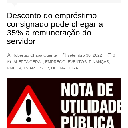
Desconto do empréstimo
consignado pode chegar a
35% a remuneração do
servidor
Robertão Chapa Quente
setembro 30, 2022
0
ALERTA GERAL
,
EMPREGO
,
EVENTOS
,
FINANÇAS
,
RMCTV
,
TV ARTES TV
,
ÚLTIMA HORA