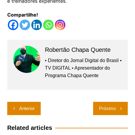
e treinadores experientes.
Compartilhe!
Robertão Chapa Quente
• Diretor do Jornal Digital do Brasil •
TV DIGITAL • Apresentador do
Programa Chapa Quente
Navegação
Anterior
Próximo
de
Post
Related articles