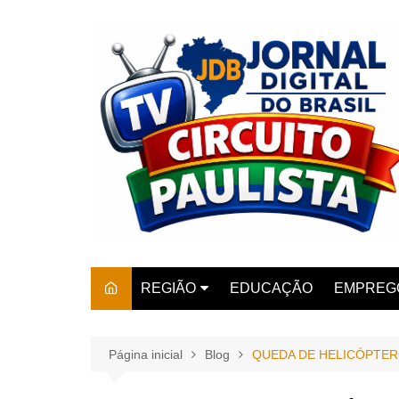
Ir
para
o
conteúdo
REGIÃO
EDUCAÇÃO
EMPREG
SÃO PAULO
ARARAS
AMPARO
Página inicial
Blog
QUEDA DE HELICÓPTE
AMERIC