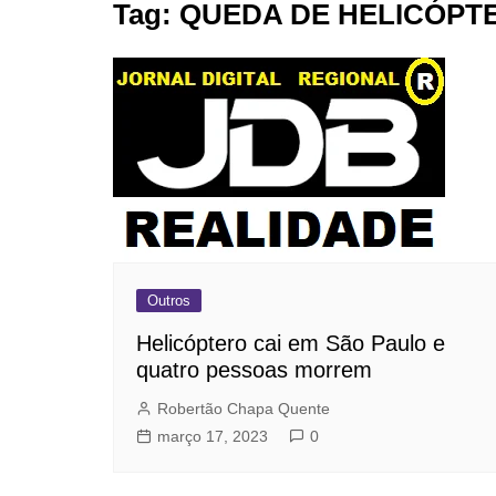
Tag:
QUEDA DE HELICÓPT
BARRET
CAMPIN
ESTIVA 
JAGUAR
JUNDIAÍ
LIMEIRA
MOGI G
MOGI MI
Outros
PAULÍNI
Helicóptero cai em São Paulo e
PEDREI
quatro pessoas morrem
RIBEIRÃ
Robertão Chapa Quente
março 17, 2023
0