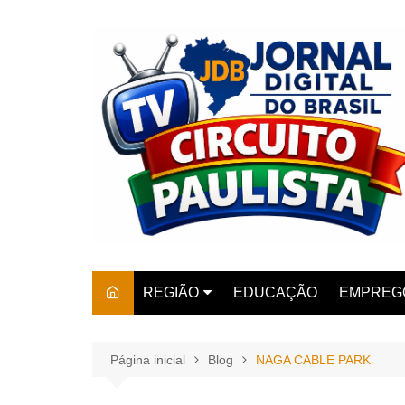
Ir
para
o
conteúdo
REGIÃO
EDUCAÇÃO
EMPREG
SÃO PAULO
ARARAS
AMPARO
Página inicial
Blog
NAGA CABLE PARK
AMERIC