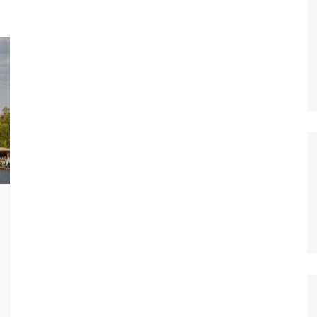
OS
AS
GERBI
IÚNA
UAÇU
RIM
A
RA
O PRETO