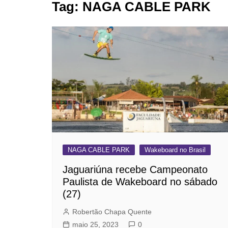
Tag:
NAGA CABLE PARK
BARRET
CAMPIN
ESTIVA 
JAGUAR
JUNDIAÍ
LIMEIRA
MOGI G
MOGI MI
PAULÍNI
NAGA CABLE PARK
Wakeboard no Brasil
PEDREI
Jaguariúna recebe Campeonato
RIBEIRÃ
Paulista de Wakeboard no sábado
(27)
Robertão Chapa Quente
maio 25, 2023
0