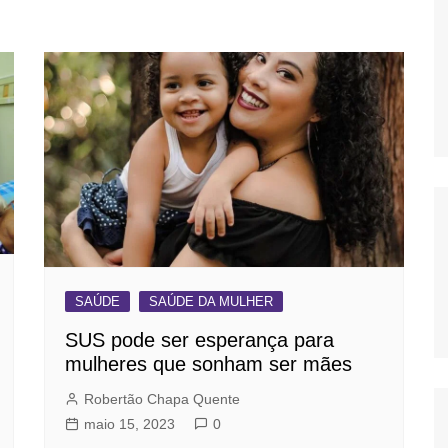
OS
AS
GERBI
IÚNA
UAÇU
RIM
A
SAÚDE
SAÚDE DA MULHER
RA
SUS pode ser esperança para
O PRETO
mulheres que sonham ser mães
Robertão Chapa Quente
maio 15, 2023
0