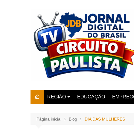
Ir
para
o
conteúdo
REGIÃO
EDUCAÇÃO
EMPREG
SÃO PAULO
ARARAS
AMPARO
Página inicial
Blog
DIA DAS MULHERES
AMERIC