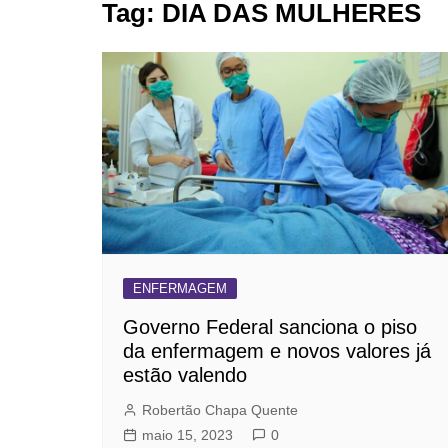
Tag:
DIA DAS MULHERES
BARRET
CAMPIN
ESTIVA 
JAGUAR
JUNDIAÍ
LIMEIRA
MOGI G
MOGI MI
PAULÍNI
ENFERMAGEM
PEDREI
Governo Federal sanciona o piso
RIBEIRÃ
da enfermagem e novos valores já
estão valendo
Robertão Chapa Quente
maio 15, 2023
0