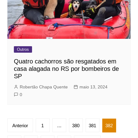
Outros
Quatro cachorros são resgatados em
casa alagada no RS por bombeiros de
SP
Robertão Chapa Quente
maio 13, 2024
0
Paginação
Anterior
1
…
380
381
382
de