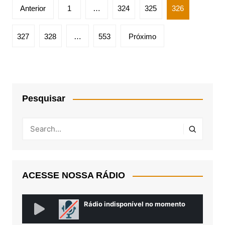
Paginação
Anterior
1
…
324
325
326
de
posts
327
328
…
553
Próximo
Pesquisar
ACESSE NOSSA RÁDIO