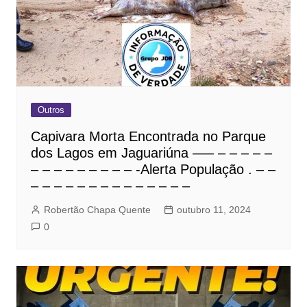
Outros
Capivara Morta Encontrada no Parque
dos Lagos em Jaguariúna —– – – – – –
– – – – – – – – – -Alerta População . – –
– – – – – – – – – – – – – –
Robertão Chapa Quente
outubro 11, 2024
0