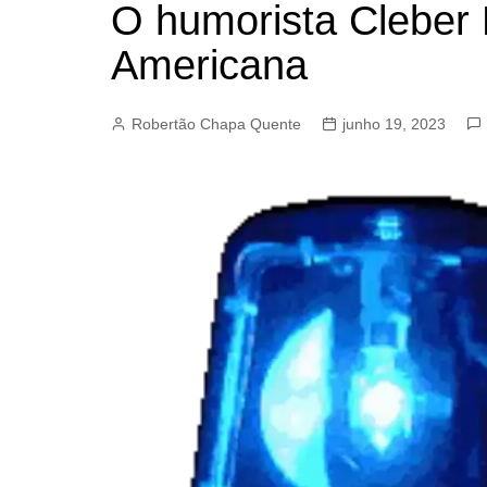
O humorista Cleber
BARRET
Americana
CAMPIN
ESTIVA 
Robertão Chapa Quente
junho 19, 2023
JAGUAR
JUNDIAÍ
LIMEIRA
MOGI G
MOGI MI
PAULÍNI
PEDREI
RIBEIRÃ