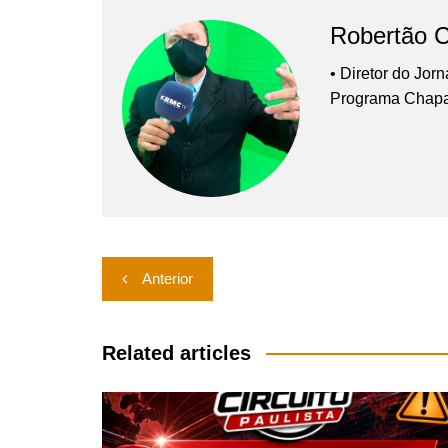
Robertão 
• Diretor do Jor
Programa Chap
Navegação
Anterior
de
Post
Related articles