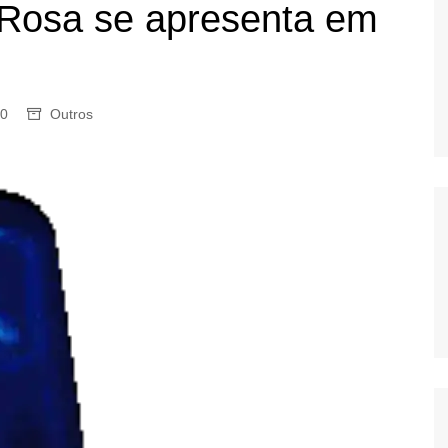
 Rosa se apresenta em
OS
AS
GERBI
IÚNA
0
Outros
UAÇU
RIM
A
RA
O PRETO