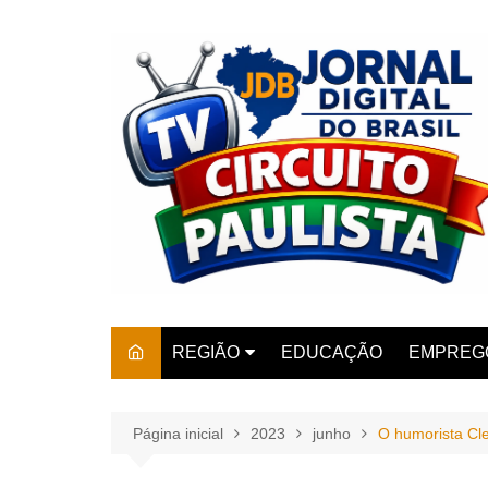
Ir
para
o
conteúdo
REGIÃO
EDUCAÇÃO
EMPREG
SÃO PAULO
ARARAS
AMPARO
Página inicial
2023
junho
O humorista Cl
AMERIC